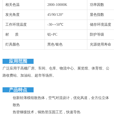
相关色温
2800-10000K
功率因数
发光角度
45/90/120°
显色指数
工作环境温度
-30~+50℃
储存环境温度
材 质
铝+PC
防护等级
灯具颜色
黑色/银色
光源使用寿命
应用范围
广泛应用于高棚厂房、车间、仓库、物流中心、展览馆、体育馆、公
路收费站、加油站、超市等场所。
产品特点
创新轻薄模组散热体，空气对流设计，优化风道，全方位立体
散热
热管铆接技术，铜热管压固工艺，快速导热